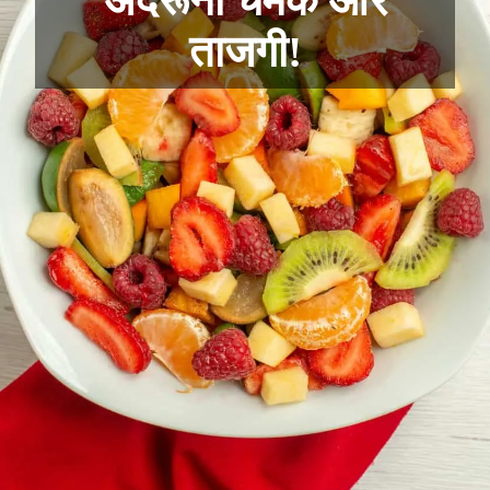
अंदरूनी चमक और
ताजगी!