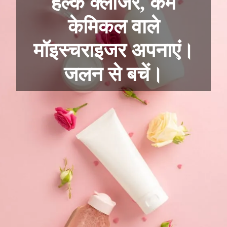
हल्के क्लींजर, कम
केमिकल वाले
मॉइस्चराइजर अपनाएं।
जलन से बचें।