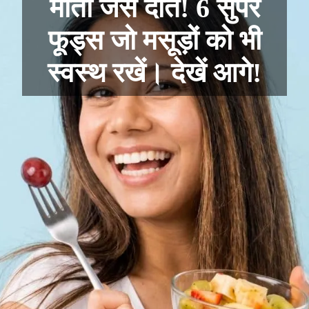
मोती जैसे दाँत! 6 सुपर
फूड्स जो मसूड़ों को भी
स्वस्थ रखें। देखें आगे!