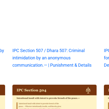
 by
IPC Section 507 / Dhara 507: Criminal
IP
intimidation by an anonymous
fo
communication.— | Punishment & Details
De