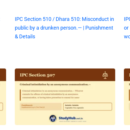
t
IPC Section 510 / Dhara 510: Misconduct in
IP
public by a drunken person.— | Punishment
or
& Details
wo