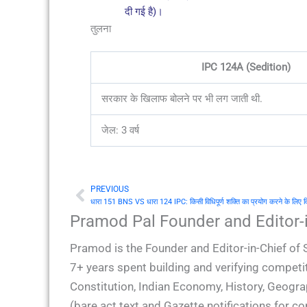
दी गई है)।
तुलना
IPC 124A (Sedition)
सरकार के खिलाफ बोलने पर भी लग जाती थी.
जेल: 3 वर्ष
PREVIOUS
Prev
Pramod Pal Founder and Editor-i
Pramod is the Founder and Editor-in-Chief of 
7+ years spent building and verifying competit
Constitution, Indian Economy, History, Geogra
(bare act text and Gazette notifications for 