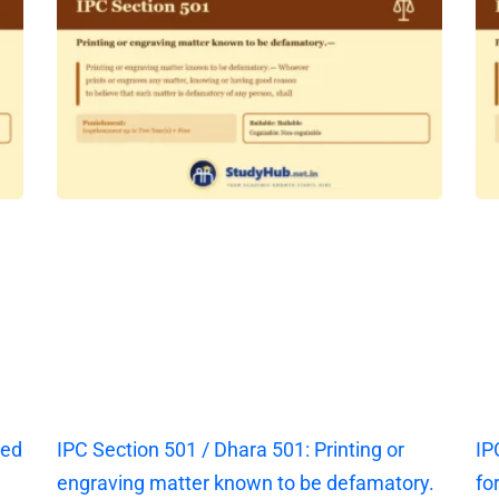
ted
IPC Section 501 / Dhara 501: Printing or
IP
engraving matter known to be defamatory.
fo