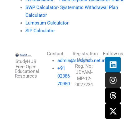
SWP Calculator- Systematic Withdrawal Plan
Calculator
Lumpsum Calculator
SIP Calculator
Contact
Registration
Follow us
L
I
T
X
Udyam
admin@studyhub.net.in
StudyHUB
Reg. No:
i
n
h
-
Free Open
+91
Educational
UDYAM-
n
s
r
t
Resources
92386
MP-12-
k
t
e
w
70950
0027224
e
a
a
i
d
g
d
t
i
r
s
t
n
a
e
m
r