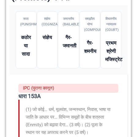
सजा
संज्ञेय
जमानतीय
समझौता
विचारणीय
(PUNISHMENT)
(COGNIZABLE)
(BAILABLE)
योग्य
न्यायालय
(COMPOUNDABLE
(COURT)
कठोर
संज्ञेय
गैर-
गैर-
प्रथम
या
जमानती
शमनीय
श्रेणी
सादा
मजिस्ट्रेट
IPC (पुराना कानून)
धारा 153A
(1) जो कोई… धर्म, मूलवंश, जन्मस्थान, निवास, भाषा या
जाति के आधार पर… विभिन्न समूहों के बीच शत्रुता
(Enmity) को बढ़ावा देगा… (3 वर्ष)। (2) पूजा के
स्थान पर यह अपराध करने पर (5 वर्ष)।