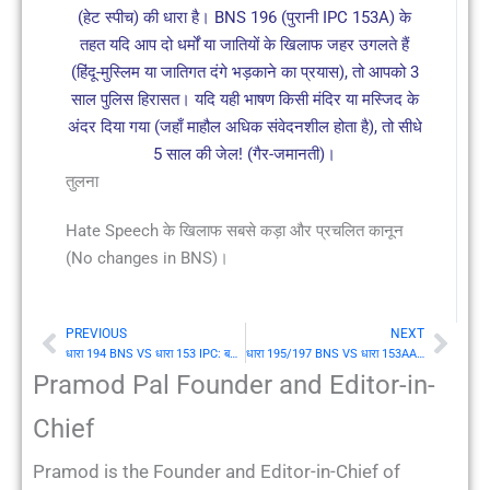
(हेट स्पीच) की धारा है। BNS 196 (पुरानी IPC 153A) के
तहत यदि आप दो धर्मों या जातियों के खिलाफ जहर उगलते हैं
(हिंदू-मुस्लिम या जातिगत दंगे भड़काने का प्रयास), तो आपको 3
साल पुलिस हिरासत। यदि यही भाषण किसी मंदिर या मस्जिद के
अंदर दिया गया (जहाँ माहौल अधिक संवेदनशील होता है), तो सीधे
5 साल की जेल! (गैर-जमानती)।
तुलना
Hate Speech के खिलाफ सबसे कड़ा और प्रचलित कानून
(No changes in BNS)।
PREVIOUS
NEXT
Prev
Nex
धारा 194 BNS VS धारा 153 IPC: बलवा (Rioting) कराने के आशय से स्वेच्छया प्रकोपन (Provocation) देना
धारा 195/197 BNS VS धारा 153AA/153B IPC: सामूहिक ड्रिल (Mass drill) और राष्ट्रीय अखंडता पर लांछन
Pramod Pal Founder and Editor-in-
Chief
Pramod is the Founder and Editor-in-Chief of