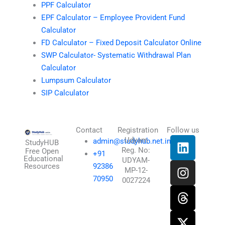
PPF Calculator
EPF Calculator – Employee Provident Fund
Calculator
FD Calculator – Fixed Deposit Calculator Online
SWP Calculator- Systematic Withdrawal Plan
Calculator
Lumpsum Calculator
SIP Calculator
Contact
Registration
Follow us
L
I
T
X
Udyam
admin@studyhub.net.in
StudyHUB
Reg. No:
i
n
h
-
Free Open
+91
Educational
UDYAM-
n
s
r
t
Resources
92386
MP-12-
k
t
e
w
70950
0027224
e
a
a
i
d
g
d
t
i
r
s
t