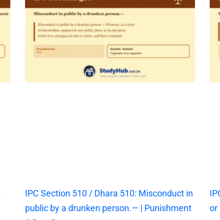
t
IPC Section 510 / Dhara 510: Misconduct in
IP
public by a drunken person.— | Punishment
or