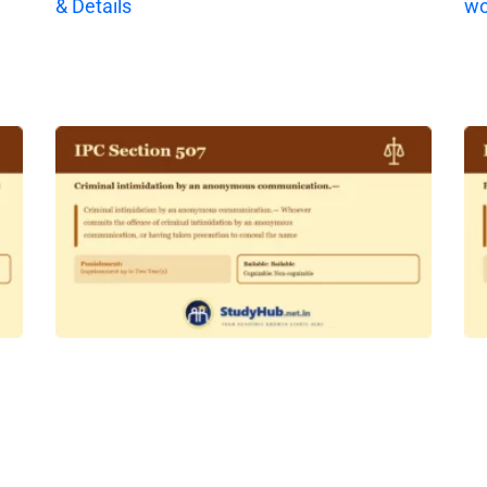
& Details
wo