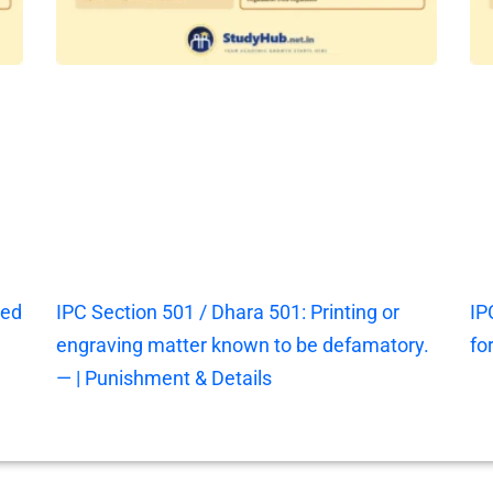
ted
IPC Section 501 / Dhara 501: Printing or
IP
engraving matter known to be defamatory.
fo
— | Punishment & Details