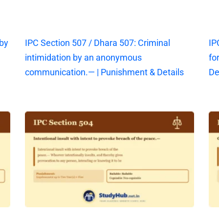
 by
IPC Section 507 / Dhara 507: Criminal
IP
intimidation by an anonymous
fo
communication.— | Punishment & Details
De