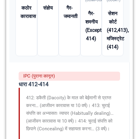
(COMPOUNDABLE
(COURT)
कठोर
संज्ञेय
गैर-
गैर-
सेशन
कारावास
जमानती
शमनीय
कोर्ट
(Except
(412,413),
414)
मजिस्ट्रेट
(414)
IPC (पुराना कानून)
धारा 412-414
412: डकैती (Dacoity) के माल को बेईमानी से प्राप्त
करना… (आजीवन कारावास या 10 वर्ष)। 413: चुराई
संपत्ति का अभ्यासतः व्यापार (Habitually dealing)…
(आजीवन कारावास या 10 वर्ष)। 414: चुराई संपत्ति को
छिपाने (Concealing) में सहायता करना… (3 वर्ष)।