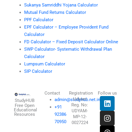
Sukanya Samriddhi Yojana Calculator
Mutual Fund Returns Calculator
PPF Calculator
EPF Calculator – Employee Provident Fund
Calculator
FD Calculator – Fixed Deposit Calculator Online
SWP Calculator- Systematic Withdrawal Plan
Calculator
Lumpsum Calculator
SIP Calculator
Contact
Registration
Follow us
L
I
T
X
Udyam
admin@studyhub.net.in
StudyHUB
Reg. No:
i
n
h
-
Free Open
+91
Educational
UDYAM-
n
s
r
t
Resources
92386
MP-12-
k
t
e
w
70950
0027224
e
a
a
i