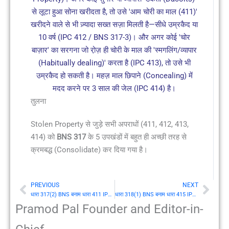
से लूटा हुआ सोना खरीदता है, तो उसे 'आम चोरी का माल (411)'
खरीदने वाले से भी ज़्यादा सख्त सज़ा मिलती है—सीधे उम्रकैद या
10 वर्ष (IPC 412 / BNS 317-3)। और अगर कोई 'चोर
बाज़ार' का सरगना जो रो़ज़ ही चोरी के माल की 'स्मगलिंग/व्यापार
(Habitually dealing)' करता है (IPC 413), तो उसे भी
उम्रकैद हो सकती है। महज़ माल छिपाने (Concealing) में
मदद करने पर 3 साल की जेल (IPC 414) है।
तुलना
Stolen Property से जुड़े सभी अपराधों (411, 412, 413,
414) को
BNS 317
के 5 उपखंडों में बहुत ही अच्छी तरह से
क्रमबद्ध (Consolidate) कर दिया गया है।
PREVIOUS
NEXT
Prev
Nex
धारा 317(2) BNS बनाम धारा 411 IPC: चुराई हुई संपत्ति बेईमानी से प्राप्त करना (Dishonestly receiving stolen property)
धारा 318(1) BNS बनाम धारा 415 IPC: छल (Cheating) की परिभाषा
Pramod Pal Founder and Editor-in-