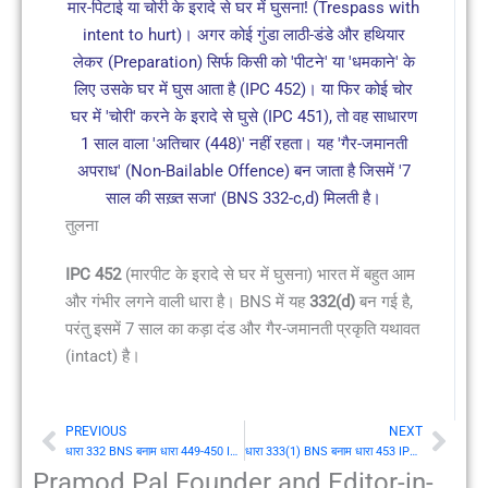
मार-पिटाई या चोरी के इरादे से घर में घुसना! (Trespass with
intent to hurt)। अगर कोई गुंडा लाठी-डंडे और हथियार
लेकर (Preparation) सिर्फ किसी को 'पीटने' या 'धमकाने' के
लिए उसके घर में घुस आता है (IPC 452)। या फिर कोई चोर
घर में 'चोरी' करने के इरादे से घुसे (IPC 451), तो वह साधारण
1 साल वाला 'अतिचार (448)' नहीं रहता। यह 'गैर-जमानती
अपराध' (Non-Bailable Offence) बन जाता है जिसमें '7
साल की सख़्त सजा' (BNS 332-c,d) मिलती है।
तुलना
IPC 452
(मारपीट के इरादे से घर में घुसना) भारत में बहुत आम
और गंभीर लगने वाली धारा है। BNS में यह
332(d)
बन गई है,
परंतु इसमें 7 साल का कड़ा दंड और गैर-जमानती प्रकृति यथावत
(intact) है।
PREVIOUS
NEXT
Prev
Nex
धारा 332 BNS बनाम धारा 449-450 IPC: मृत्यु (Death) या आजीवन कारावास से दंडनीय अपराध करने के लिए गृह-अतिचार
धारा 333(1) BNS बनाम धारा 453 IPC: प्रच्छन्न गृह-अतिचार (Lurking house-trespass) या गृह-भेदन (House-breaking) के लिए दंड
Pramod Pal Founder and Editor-in-