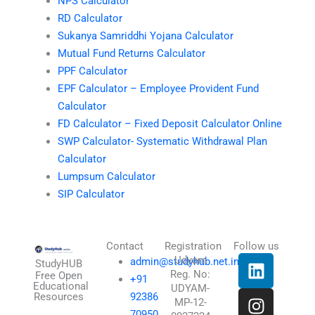
NPS Calculator
RD Calculator
Sukanya Samriddhi Yojana Calculator
Mutual Fund Returns Calculator
PPF Calculator
EPF Calculator – Employee Provident Fund
Calculator
FD Calculator – Fixed Deposit Calculator Online
SWP Calculator- Systematic Withdrawal Plan
Calculator
Lumpsum Calculator
SIP Calculator
Contact
Registration
Follow us
L
I
T
X
Udyam
admin@studyhub.net.in
StudyHUB
Reg. No:
i
n
h
-
Free Open
+91
Educational
UDYAM-
n
s
r
t
Resources
92386
MP-12-
k
t
e
w
70950