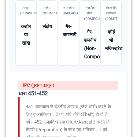
सजा
संज्ञेय
जमानतीय
समझौता
विचारणीय
(PUNISHMENT)
(COGNIZABLE)
(BAILABLE)
योग्य
न्यायालय
(COMPOUNDABLE
(COURT)
कठोर
संज्ञेय
गैर-
गैर-
कोई
या
जमानती
शमनीय
भी
सादा
(Non-
मजिस्ट्रेट
Compoundable)
IPC (पुराना कानून)
धारा 451-452
451: कारावास से दंडनीय अपराध (जैसे चोरी) करने के
लिए गृह-अतिचार… 2 वर्ष; यदि चोरी (Theft) हो तो 7
वर्ष। 452: उपहति/हमला (Hurt/Assault) करने की
तैयारी (Preparation) के साथ गृह-अतिचार… 7 वर्ष