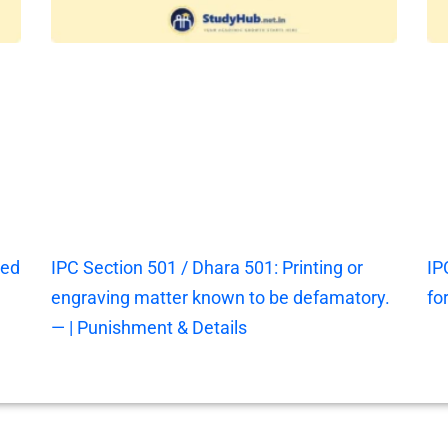
ted
IPC Section 501 / Dhara 501: Printing or
IP
engraving matter known to be defamatory.
fo
— | Punishment & Details