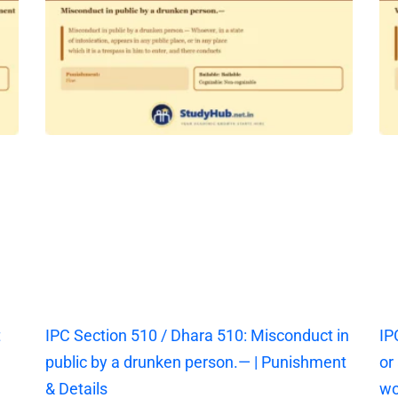
t
IPC Section 510 / Dhara 510: Misconduct in
IP
public by a drunken person.— | Punishment
or
& Details
wo