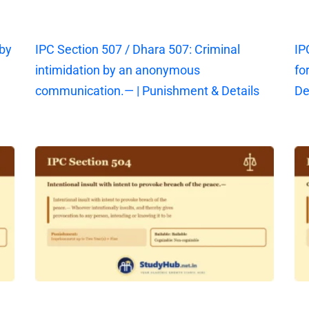
 by
IPC Section 507 / Dhara 507: Criminal
IP
intimidation by an anonymous
fo
communication.— | Punishment & Details
De