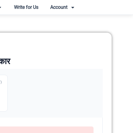
Write for Us
Account
िकार
T)