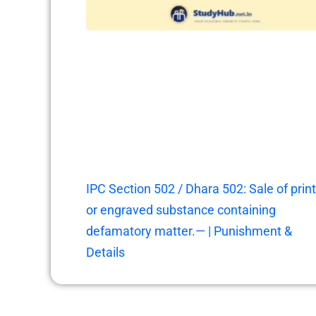
IPC Section 502 / Dhara 502: Sale of prin
or engraved substance containing
defamatory matter.— | Punishment &
Details