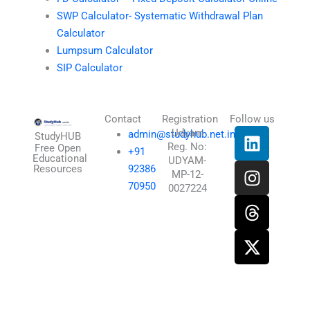
SWP Calculator- Systematic Withdrawal Plan
Calculator
Lumpsum Calculator
SIP Calculator
Contact
Registration
Follow us
L
I
T
X
Udyam
admin@studyhub.net.in
StudyHUB
Reg. No:
i
n
h
-
Free Open
+91
Educational
UDYAM-
n
s
r
t
Resources
92386
MP-12-
k
t
e
w
70950
0027224
e
a
a
i
d
g
d
t
i
r
s
t
n
a
e
m
r