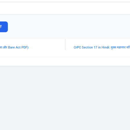
F
, सजा और Bare Act PDF)
CrPC Section 17 in Hindi: मुख्य महानगर मजि