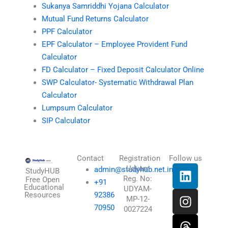
Sukanya Samriddhi Yojana Calculator
Mutual Fund Returns Calculator
PPF Calculator
EPF Calculator – Employee Provident Fund
Calculator
FD Calculator – Fixed Deposit Calculator Online
SWP Calculator- Systematic Withdrawal Plan
Calculator
Lumpsum Calculator
SIP Calculator
Contact
Registration
Follow us
L
I
T
X
Udyam
admin@studyhub.net.in
StudyHUB
Reg. No:
i
n
h
-
Free Open
+91
Educational
UDYAM-
n
s
r
t
Resources
92386
MP-12-
k
t
e
w
70950
0027224
e
a
a
i