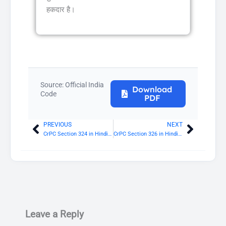
हकदार है।
Source: Official India
Download
Code
PDF
PREVIOUS
NEXT
Prev
Next
CrPC Section 324 in Hindi: सिक्के संबंधी, स्टाम्प विधि संबंधी या संपत्ति संबंधी अपराधों के लिए पहले दोषसिद्ध किए जा चुके व्यक्तियों का विचारण
CrPC Section 326 in Hindi: एक मजिस्ट्रेट द्वारा भागतः और दूसरे द्वारा भागतः अभिलिखित साक्ष्य पर दोषसिद्धि या सुपुर्दगी
Leave a Reply