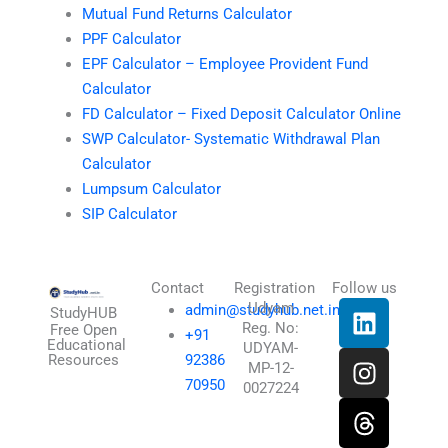
Mutual Fund Returns Calculator
PPF Calculator
EPF Calculator – Employee Provident Fund
Calculator
FD Calculator – Fixed Deposit Calculator Online
SWP Calculator- Systematic Withdrawal Plan
Calculator
Lumpsum Calculator
SIP Calculator
Contact
Registration
Follow us
L
I
T
X
Udyam
admin@studyhub.net.in
StudyHUB
Reg. No:
i
n
h
-
Free Open
+91
Educational
UDYAM-
n
s
r
t
Resources
92386
MP-12-
k
t
e
w
70950
0027224
e
a
a
i
d
g
d
t