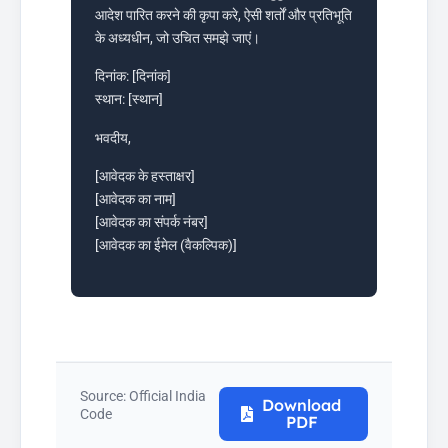
आदेश पारित करने की कृपा करे, ऐसी शर्तों और प्रतिभूति
के अध्यधीन, जो उचित समझे जाएं।
दिनांक: [दिनांक]
स्थान: [स्थान]
भवदीय,
[आवेदक के हस्ताक्षर]
[आवेदक का नाम]
[आवेदक का संपर्क नंबर]
[आवेदक का ईमेल (वैकल्पिक)]
Source: Official India
Download
Code
PDF