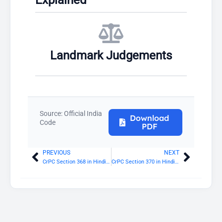
Explained
Landmark Judgements
Source: Official India
Download
Code
PDF
PREVIOUS
NEXT
Prev
Next
CrPC Section 368 in Hindi: उच्च न्यायालय की दंडादेश की पुष्टि करने या दोषसिद्धि को रद्द करने की शक्ति
CrPC Section 370 in Hindi: मतभेद की दशा में कार्यविधि