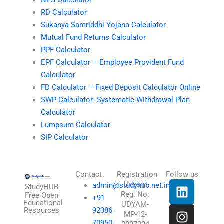
RD Calculator
Sukanya Samriddhi Yojana Calculator
Mutual Fund Returns Calculator
PPF Calculator
EPF Calculator – Employee Provident Fund
Calculator
FD Calculator – Fixed Deposit Calculator Online
SWP Calculator- Systematic Withdrawal Plan
Calculator
Lumpsum Calculator
SIP Calculator
Contact
Registration
Follow us
L
I
T
X
Udyam
admin@studyhub.net.in
StudyHUB
Reg. No:
i
n
h
-
Free Open
+91
Educational
UDYAM-
n
s
r
t
Resources
92386
MP-12-
k
t
e
w
70950