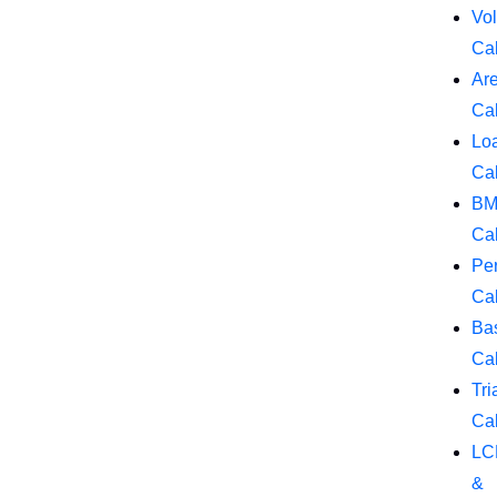
Vo
Cal
Ar
Cal
Lo
Cal
BM
Cal
Pe
Cal
Ba
Cal
Tri
Cal
LC
&