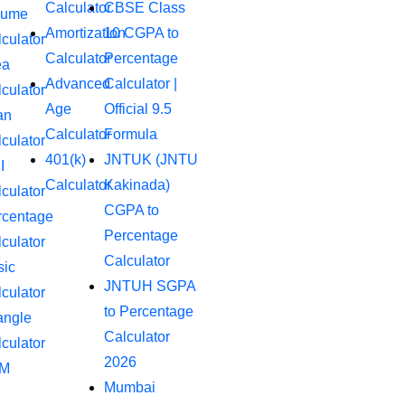
Calculator
CBSE Class
n
a
lume
m
r
Amortization
10 CGPA to
culator
Calculator
Percentage
ea
Advanced
Calculator |
culator
Age
Official 9.5
an
Calculator
Formula
culator
401(k)
JNTUK (JNTU
I
Calculator
Kakinada)
culator
CGPA to
rcentage
Percentage
culator
Calculator
sic
JNTUH SGPA
culator
to Percentage
angle
Calculator
culator
2026
M
Mumbai