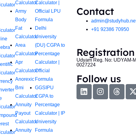
Calculator
Calculator |
culator
Contact
Army
Official LPU
Body
Formula
admin@studyhub.net
Fat
Delhi
+91 92386 70950
culator
Calculator
University
line
Area
(DU) CGPA to
gebra
Registration
Calculator
Percentage
culator
Udyam Reg. No: UDYAM-M
Apr
Calculator |
entific
0027224
Calculator
Official
culator
Follow us
Anorexic
Formula
rrency
L
I
T
Bmi
GGSIPU
nverter
i
n
h
-
Calculator
CGPA to
e
n
s
r
t
Annuity
Percentage
culator
k
t
e
Payout
Calculator | IP
mpound
e
a
a
i
Calculator
University
d
g
d
t
erest
Annuity
Formula
i
r
s
t
culator