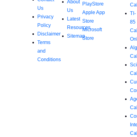
About
PlayStore
Cal
Us
Us
Apple App
TI-
Privacy
Latest
Store
85
Policy
Resources
Microsoft
Cal
Disclaimer
Sitemap
Store
On
Terms
Al
and
Cal
Conditions
Sci
Cal
Cu
Co
Ag
Cal
Co
Int
Cal