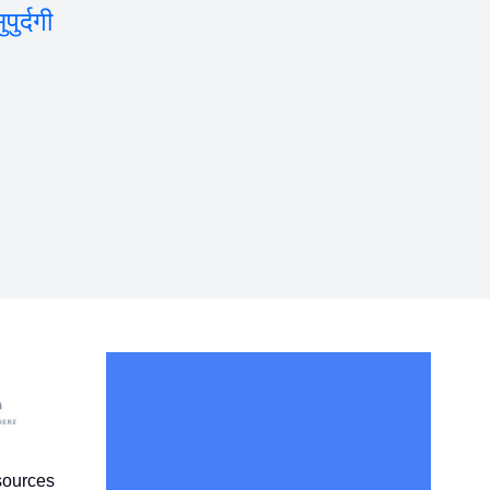
ुर्दगी
sources