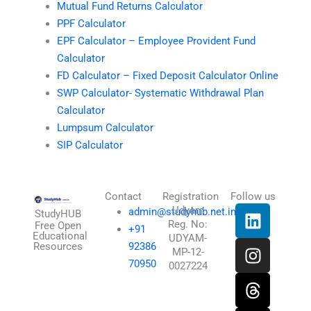
Mutual Fund Returns Calculator
PPF Calculator
EPF Calculator – Employee Provident Fund
Calculator
FD Calculator – Fixed Deposit Calculator Online
SWP Calculator- Systematic Withdrawal Plan
Calculator
Lumpsum Calculator
SIP Calculator
Contact
Registration
Follow us
L
I
T
X
Udyam
admin@studyhub.net.in
StudyHUB
Reg. No:
i
n
h
-
Free Open
+91
Educational
UDYAM-
n
s
r
t
Resources
92386
MP-12-
k
t
e
w
70950
0027224
e
a
a
i
d
g
d
t