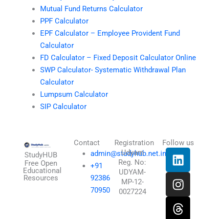
Mutual Fund Returns Calculator
PPF Calculator
EPF Calculator – Employee Provident Fund
Calculator
FD Calculator – Fixed Deposit Calculator Online
SWP Calculator- Systematic Withdrawal Plan
Calculator
Lumpsum Calculator
SIP Calculator
Contact
Registration
Follow us
L
I
T
X
Udyam
admin@studyhub.net.in
StudyHUB
Reg. No:
i
n
h
-
Free Open
+91
Educational
UDYAM-
n
s
r
t
Resources
92386
MP-12-
k
t
e
w
70950
0027224
e
a
a
i
d
g
d
t