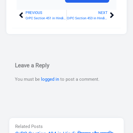
PREVIOUS
NEXT
Prev
Next
CrPC Section 451 in Hindi: कुछ मामलों में विचारण लंबित रहने तक संपत्ति की अभिरक्षा और व्ययन के लिए आदेश
CrPC Section 453 in Hindi: अभियुक्त पर मिली धनराशी का सद्भावी क्रेता को संदाय
Leave a Reply
You must be
logged in
to post a comment.
Related Posts