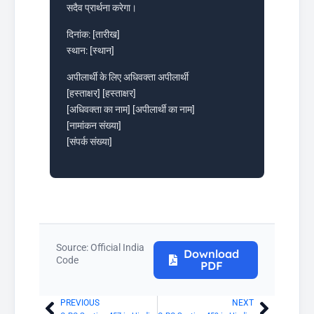
सदैव प्रार्थना करेगा।
दिनांक: [तारीख]
स्थान: [स्थान]
अपीलार्थी के लिए अधिवक्ता अपीलार्थी
[हस्ताक्षर] [हस्ताक्षर]
[अधिवक्ता का नाम] [अपीलार्थी का नाम]
[नामांकन संख्या]
[संपर्क संख्या]
Source: Official India
Download
Code
PDF
PREVIOUS
NEXT
Prev
Next