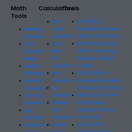
Math
Calculators
Tools
Tools
Auto
LPU CGPA to
Lease
Percentage Calculator
Graphing
Calculator
| Official LPU Formula
Calculator
Army
Delhi University (DU)
TI-85
Body
CGPA to Percentage
Calculator
Fat
Calculator | Official
Online
Calculator
Formula
Algebra
Area
GGSIPU CGPA to
Calculator
Calculator
Percentage Calculator
Scientific
Apr
| IP University Formula
Calculator
Calculator
CBSE Class 10 CGPA
Currency
Anorexic
to Percentage
Converter
Bmi
Calculator | Official
Age
Calculator
9.5 Formula
Calculator
Annuity
JNTUK (JNTU
Compound
Payout
Kakinada) CGPA to