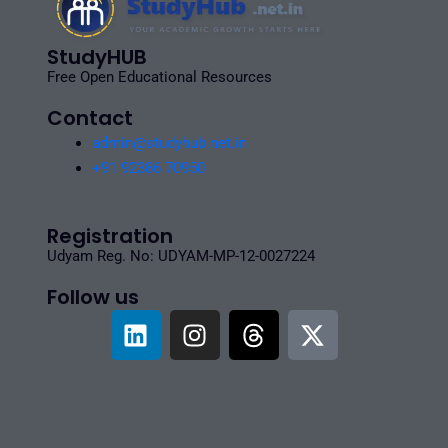
StudyHUB
Free Open Educational Resources
Contact
admin@studyhub.net.in
+91 92386 70950
Registration
Udyam Reg. No: UDYAM-MP-12-0027224
Follow us
L
I
T
X
i
n
h
-
n
s
r
t
k
t
e
w
e
a
a
i
d
g
d
t