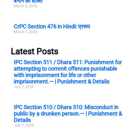
बनाने की शक्ति
March 5, 2026
CrPC Section 476 in Hindi: प्ररूप
March 5, 2026
Latest Posts
IPC Section 511 / Dhara 511: Punishment for
attempting to commit offences punishable
with imprisonment for life or other
imprisonment.— | Punishment & Details
July 7, 2026
IPC Section 510 / Dhara 510: Misconduct in
public by a drunken person.— | Punishment &
Details
July 7, 2026