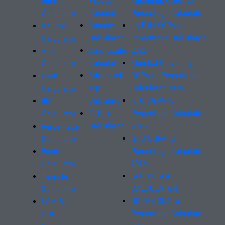
Interest
Calculator
Percentage Calculator
Calculator
Annuity
JNTUH SGPA to
Volume
Calculator
Percentage Calculator
Calculator
Amortization
2026
Area
Calculator
Mumbai University
Calculator
Advanced
CGPA to Percentage
Loan
Age
Calculator 2026
Calculator
Calculator
KTU CGPA to
BMI
401(k)
Percentage Calculator
Calculator
Calculator
2026
Percentage
GTU CGPA to
Calculator
Percentage Calculator
Basic
2026
Calculator
SPPU CGPA
Triangle
CALCULATOR
Calculator
RGPV CGPA to
LCM &
Percentage Calculator
GCF