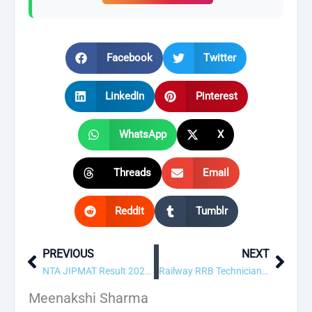
Facebook
Twitter
LinkedIn
Pinterest
WhatsApp
X
Threads
Email
Reddit
Tumblr
PREVIOUS
NEXT
Prev
Next
NTA JIPMAT Result 2026 – Out
Railway RRB Technician Online Form 2026 (6557 Posts)
Meenakshi Sharma