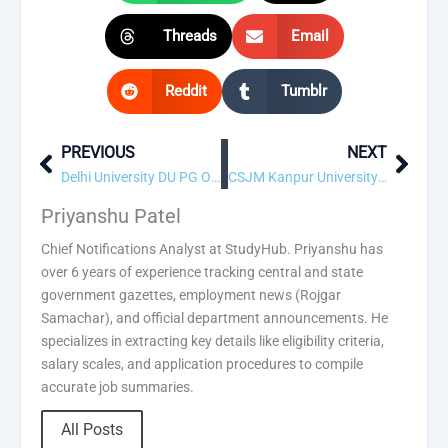
Threads
Email
Reddit
Tumblr
PREVIOUS
NEXT
Prev
Next
Delhi University DU PG Online Form 2026
CSJM Kanpur University Admissions Online Form 2026
Priyanshu Patel
Chief Notifications Analyst at StudyHub. Priyanshu has
over 6 years of experience tracking central and state
government gazettes, employment news (Rojgar
Samachar), and official department announcements. He
specializes in extracting key details like eligibility criteria,
salary scales, and application procedures to compile
accurate job summaries.
All Posts