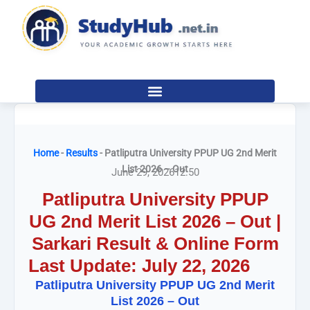
Skip
to
content
Home
-
Results
-
Patliputra University PPUP UG 2nd Merit
List 2026 – Out
June 29, 2026
12:50
Patliputra University PPUP
UG 2nd Merit List 2026 – Out |
Sarkari Result & Online Form
Last Update: July 22, 2026
Patliputra University PPUP UG 2nd Merit
List 2026 – Out