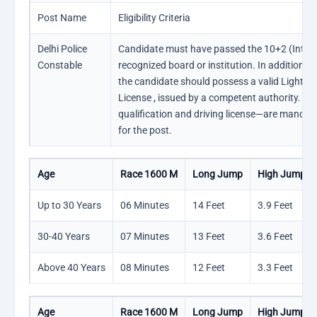
Post Name
Eligibility Criteria
Delhi Police
Candidate must have passed the 10+2 (Inter
Constable
recognized board or institution. In addition to
the candidate should possess a valid Light M
License , issued by a competent authority. 
qualification and driving license—are mandato
for the post.
Age
Race 1600 M
Long Jump
High Jump
Up to 30 Years
06 Minutes
14 Feet
3.9 Feet
30-40 Years
07 Minutes
13 Feet
3.6 Feet
Above 40 Years
08 Minutes
12 Feet
3.3 Feet
Age
Race 1600 M
Long Jump
High Jump