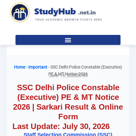
Skip
to
content
Home
-
Important
-
SSC Delhi Police Constable (Executive)
PE & MT Notice 2026
June 19, 2026
20:05
SSC Delhi Police Constable
(Executive) PE & MT Notice
2026 | Sarkari Result & Online
Form
Last Update: July 30, 2026
Staff Selection Commission (SSC)