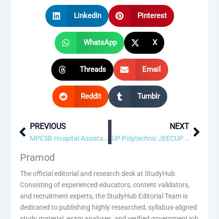
LinkedIn
Pinterest
WhatsApp
X
Threads
Email
Reddit
Tumblr
PREVIOUS
NEXT
Prev
Next
MPESB Hospital Assistant Answer Key 2026 – Out
UP Polytechnic JEECUP Allotment Result 2026 – Out
Pramod
The official editorial and research desk at StudyHub.
Consisting of experienced educators, content validators,
and recruitment experts, the StudyHub Editorial Team is
dedicated to publishing highly researched, syllabus-aligned
study material, exam analyses, and verified government job