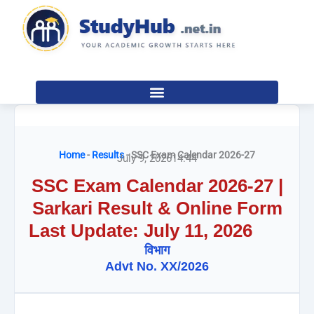
Skip
to
content
Home
-
Results
-
SSC Exam Calendar 2026-27
July 9, 2026
14:44
SSC Exam Calendar 2026-27 |
Sarkari Result & Online Form
Last Update: July 11, 2026
विभाग
Advt No. XX/2026