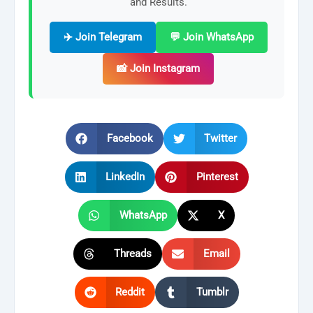
and Results.
✈️ Join Telegram
💬 Join WhatsApp
📸 Join Instagram
Facebook
Twitter
LinkedIn
Pinterest
WhatsApp
X
Threads
Email
Reddit
Tumblr