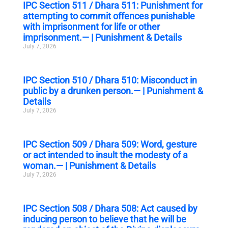
IPC Section 511 / Dhara 511: Punishment for
attempting to commit offences punishable
with imprisonment for life or other
imprisonment.— | Punishment & Details
July 7, 2026
IPC Section 510 / Dhara 510: Misconduct in
public by a drunken person.— | Punishment &
Details
July 7, 2026
IPC Section 509 / Dhara 509: Word, gesture
or act intended to insult the modesty of a
woman.— | Punishment & Details
July 7, 2026
IPC Section 508 / Dhara 508: Act caused by
inducing person to believe that he will be