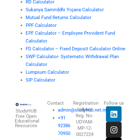
RD Calculator
Sukanya Samriddhi Yojana Calculator
Mutual Fund Returns Calculator
PPF Calculator
EPF Calculator – Employee Provident Fund
Calculator
FD Calculator – Fixed Deposit Calculator Online
SWP Calculator- Systematic Withdrawal Plan
Calculator
Lumpsum Calculator
SIP Calculator
Contact
Registration
Follow us
L
I
T
X
Udyam
admin@studyhub.net.in
StudyHUB
Reg. No:
i
n
h
-
Free Open
+91
Educational
UDYAM-
n
s
r
t
Resources
92386
MP-12-
k
t
e
w
70950
0027224