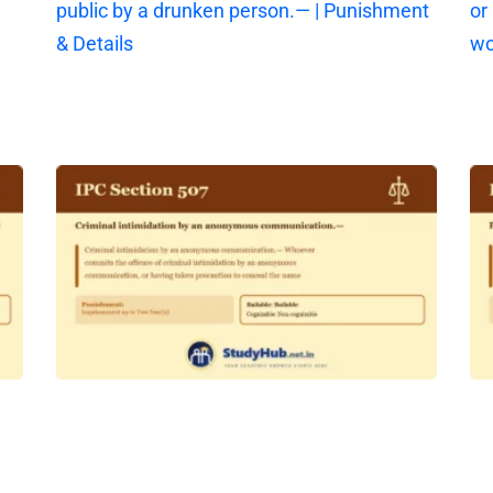
public by a drunken person.— | Punishment
or
& Details
wo