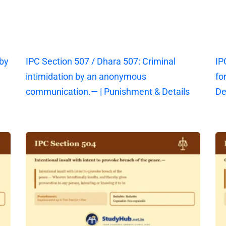
 by
IPC Section 507 / Dhara 507: Criminal
IP
intimidation by an anonymous
fo
communication.— | Punishment & Details
De