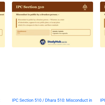
t
IPC Section 510 / Dhara 510: Misconduct in
IP