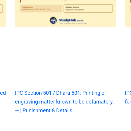
ted
IPC Section 501 / Dhara 501: Printing or
IP
engraving matter known to be defamatory.
fo
— | Punishment & Details