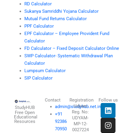
RD Calculator
Sukanya Samriddhi Yojana Calculator
Mutual Fund Returns Calculator
PPF Calculator
EPF Calculator – Employee Provident Fund
Calculator
FD Calculator – Fixed Deposit Calculator Online
SWP Calculator- Systematic Withdrawal Plan
Calculator
Lumpsum Calculator
SIP Calculator
Contact
Registration
Follow us
L
I
T
X
Udyam
admin@studyhub.net.in
StudyHUB
Reg. No:
i
n
h
-
Free Open
+91
Educational
UDYAM-
n
s
r
t
Resources
92386
MP-12-
k
t
e
w
70950
0027224