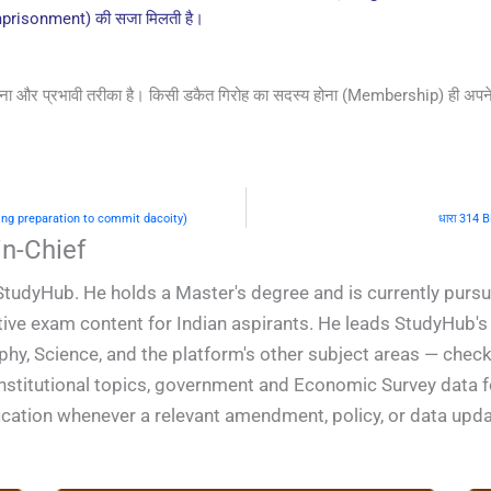
 Imprisonment) की सजा मिलती है।
ा और प्रभावी तरीका है। किसी डकैत गिरोह का सदस्य होना (Membership) ही अपने 
Making preparation to commit dacoity)
धारा 314 B
n-Chief
StudyHub. He holds a Master's degree and is currently pursu
ive exam content for Indian aspirants. He leads StudyHub's e
phy, Science, and the platform's other subject areas — check
constitutional topics, government and Economic Survey data
ification whenever a relevant amendment, policy, or data upd