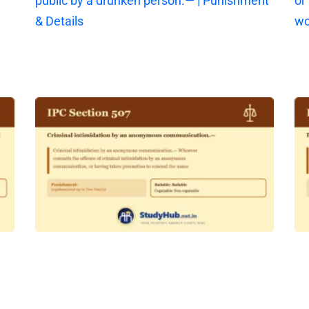
public by a drunken person.— | Punishment
or
& Details
wo