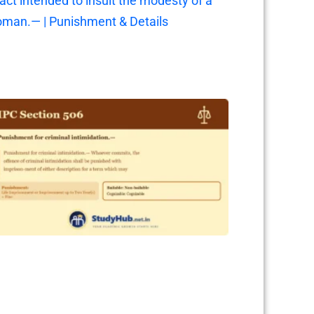
 act intended to insult the modesty of a
man.— | Punishment & Details