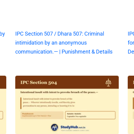
 by
IPC Section 507 / Dhara 507: Criminal
IP
intimidation by an anonymous
fo
communication.— | Punishment & Details
De