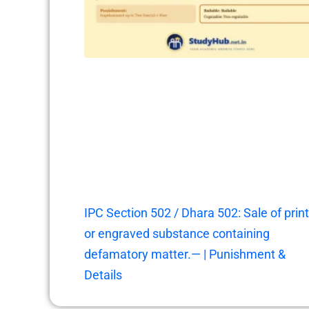
IPC Section 502 / Dhara 502: Sale of prin
or engraved substance containing
defamatory matter.— | Punishment &
Details