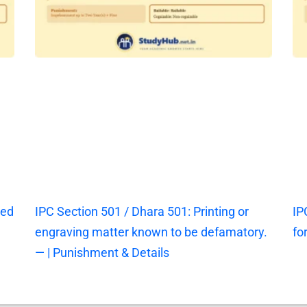
ted
IPC Section 501 / Dhara 501: Printing or
IP
engraving matter known to be defamatory.
fo
— | Punishment & Details