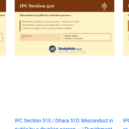
t
IPC Section 510 / Dhara 510: Misconduct in
IP