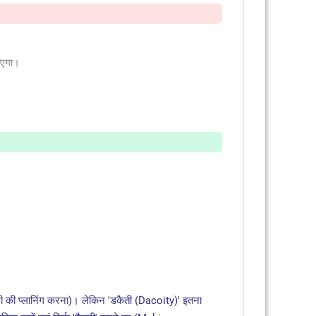
ाएगा।
ोरी की प्लानिंग करना)। लेकिन 'डकैती (Dacoity)' इतना