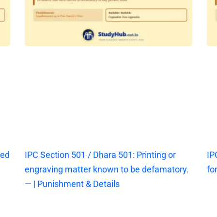
ted
IPC Section 501 / Dhara 501: Printing or
IP
engraving matter known to be defamatory.
fo
— | Punishment & Details