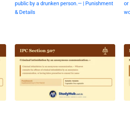
public by a drunken person.— | Punishment
or
& Details
wo