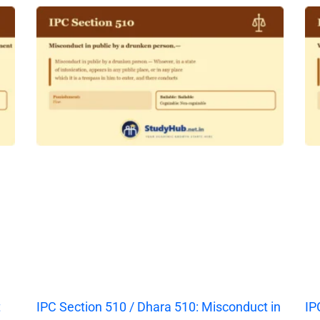
t
IPC Section 510 / Dhara 510: Misconduct in
IP