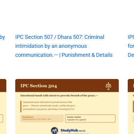
 by
IPC Section 507 / Dhara 507: Criminal
IP
intimidation by an anonymous
fo
communication.— | Punishment & Details
De