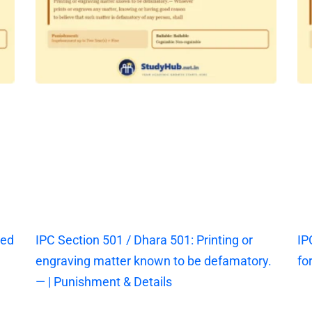
ted
IPC Section 501 / Dhara 501: Printing or
IP
engraving matter known to be defamatory.
fo
— | Punishment & Details