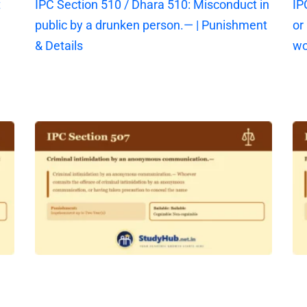
t
IPC Section 510 / Dhara 510: Misconduct in
IP
public by a drunken person.— | Punishment
or
& Details
wo