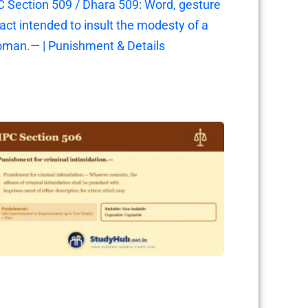
C Section 509 / Dhara 509: Word, gesture
 act intended to insult the modesty of a
man.— | Punishment & Details