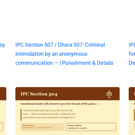
 by
IPC Section 507 / Dhara 507: Criminal
IP
intimidation by an anonymous
fo
communication.— | Punishment & Details
De