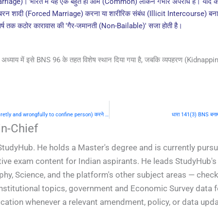
rriage)। भारत में यह एक बहुत ही आम (Common) लेकिन गंभीर अपराध है। यदि कोई 
 शादी (Forced Marriage) करना या शारीरिक संबंध (Illicit Intercourse) बनाना ह
्ष तक कठोर कारावास की 'गैर-जमानती (Non-Bailable)' सजा होती है।
याय में इसे BNS 96 के तहत विशेष स्थान दिया गया है, जबकि व्यपहरण (Kidnapping) क
धारा 139 BNS बनाम धारा 365 IPC: व्यक्ति का गुप्त और अन्यायपूर्ण परिरोध (Secretly and wrongfully to confine person) करने के आशय से व्यपहरण या अपहरण
धारा 141(3) BNS बनाम
n-Chief
StudyHub. He holds a Master's degree and is currently pursu
ive exam content for Indian aspirants. He leads StudyHub's e
phy, Science, and the platform's other subject areas — check
constitutional topics, government and Economic Survey data
ification whenever a relevant amendment, policy, or data upd