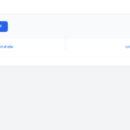
F
ने की शक्ति
CrP