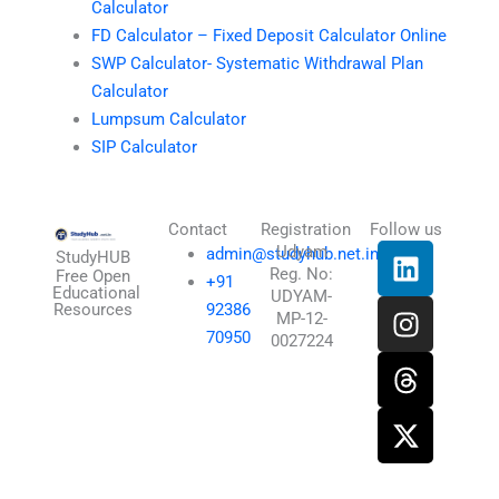
Calculator
FD Calculator – Fixed Deposit Calculator Online
SWP Calculator- Systematic Withdrawal Plan
Calculator
Lumpsum Calculator
SIP Calculator
Contact
Registration
Follow us
L
I
T
X
Udyam
admin@studyhub.net.in
StudyHUB
Reg. No:
i
n
h
-
Free Open
+91
Educational
UDYAM-
n
s
r
t
Resources
92386
MP-12-
k
t
e
w
70950
0027224
e
a
a
i
d
g
d
t
i
r
s
t
n
a
e
m
r