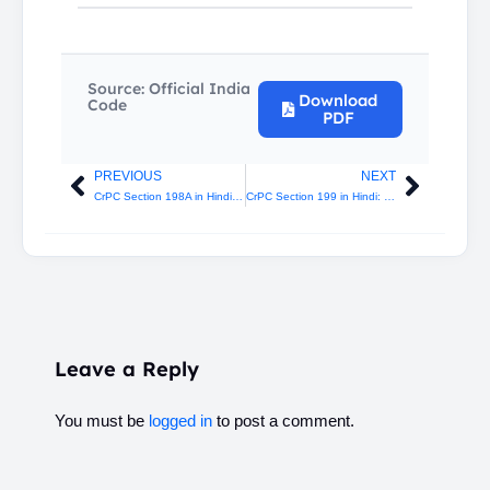
Source: Official India
Download
Code
PDF
PREVIOUS
NEXT
Prev
Next
CrPC Section 198A in Hindi: भारतीय दंड संहिता की धारा 498क के अधीन अपराधों का अभियोजन
CrPC Section 199 in Hindi: मानहानि के लिए अभियोजन
Leave a Reply
You must be
logged in
to post a comment.