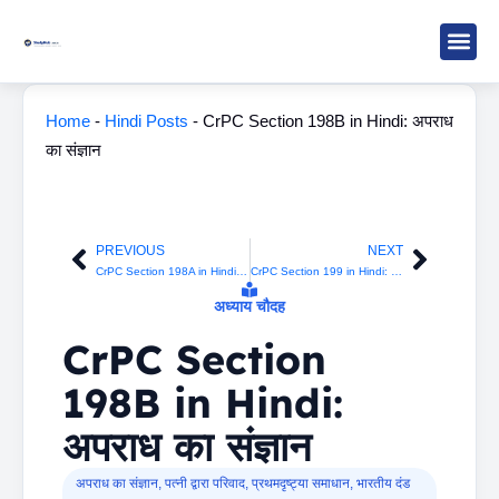
Skip
to
content
Study M
Sarkari R
Write for Us
Home
-
Hindi Posts
-
CrPC Section 198B in Hindi: अपराध
का संज्ञान
PREVIOUS
NEXT
Prev
Next
CrPC Section 198A in Hindi: भारतीय दंड संहिता की धारा 498क के अधीन अपराधों का अभियोजन
CrPC Section 199 in Hindi: मानहानि के लिए अभियोजन
अध्याय चौदह
CrPC Section
198B in Hindi:
अपराध का संज्ञान
अपराध का संज्ञान
,
पत्नी द्वारा परिवाद
,
प्रथमदृष्ट्या समाधान
,
भारतीय दंड