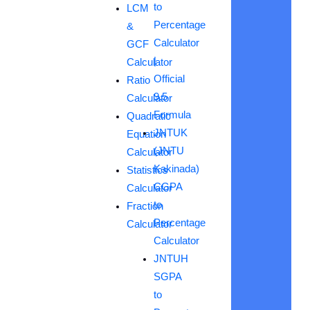
to
LCM
Percentage
&
Calculator
GCF
|
Calculator
Official
Ratio
9.5
Calculator
Formula
Quadratic
JNTUK
Equation
(JNTU
Calculator
Kakinada)
Statistics
CGPA
Calculator
to
Fraction
Percentage
Calculator
Calculator
JNTUH
SGPA
to