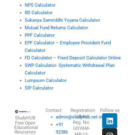
NPS Calculator
RD Calculator
Sukanya Samriddhi Yojana Calculator
Mutual Fund Returns Calculator
PPF Calculator
EPF Calculator – Employee Provident Fund
Calculator
FD Calculator – Fixed Deposit Calculator Online
SWP Calculator- Systematic Withdrawal Plan
Calculator
Lumpsum Calculator
SIP Calculator
Contact
Registration
Follow us
L
I
T
X
Udyam
admin@studyhub.net.in
StudyHUB
Reg. No:
i
n
h
-
Free Open
+91
Educational
UDYAM-
n
s
r
t
Resources
92386
MP-12-