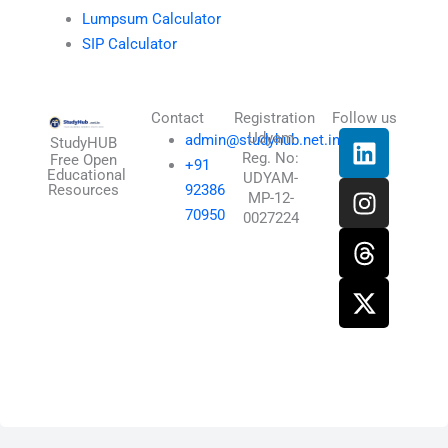
Lumpsum Calculator
SIP Calculator
Contact
Registration
Follow us
L
I
T
X
Udyam
admin@studyhub.net.in
StudyHUB
Reg. No:
i
n
h
-
Free Open
+91
Educational
UDYAM-
n
s
r
t
Resources
92386
MP-12-
k
t
e
w
70950
0027224
e
a
a
i
d
g
d
t
i
r
s
t
n
a
e
m
r