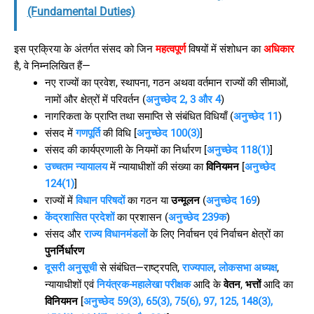
(Fundamental Duties)
इस प्रक्रिया के अंतर्गत संसद को जिन
महत्वपूर्ण
विषयों में संशोधन का
अधिकार
है, वे निम्नलिखित हैं—
नए राज्यों का प्रवेश, स्थापना, गठन अथवा वर्तमान राज्यों की सीमाओं,
नामों और क्षेत्रों में परिवर्तन (
अनुच्छेद 2, 3 और 4
)
नागरिकता के प्राप्ति तथा समाप्ति से संबंधित विधियाँ (
अनुच्छेद 11
)
संसद में
गणपूर्ति
की विधि [
अनुच्छेद 100(3)
]
संसद की कार्यप्रणाली के नियमों का निर्धारण [
अनुच्छेद 118(1)
]
उच्चतम न्यायालय
में न्यायाधीशों की संख्या का
विनियमन
[
अनुच्छेद
124(1)
]
राज्यों में
विधान परिषदों
का गठन या
उन्मूलन
(
अनुच्छेद 169
)
केंद्रशासित प्रदेशों
का प्रशासन (
अनुच्छेद 239क
)
संसद और
राज्य विधानमंडलों
के लिए निर्वाचन एवं निर्वाचन क्षेत्रों का
पुनर्निर्धारण
दूसरी अनुसूची
से संबंधित—राष्ट्रपति,
राज्यपाल
,
लोकसभा अध्यक्ष
,
न्यायाधीशों एवं
नियंत्रक-महालेखा परीक्षक
आदि के
वेतन
,
भत्तों
आदि का
विनियमन
[
अनुच्छेद 59(3), 65(3), 75(6), 97, 125, 148(3),