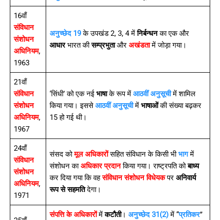
16वाँ
संविधान
अनुच्छेद 19
के उपखंड 2, 3, 4 में
निर्बन्धन
का एक और
संशोधन
आधार
भारत की
सम्प्रभुता
और
अखंडता
में जोड़ा गया।
अधिनियम
,
1963
21वाँ
संविधान
‘सिंधी’ को एक नई
भाषा
के रूप में
आठवीं अनुसूची
में शामिल
संशोधन
किया गया। इससे
आठवीं अनुसूची
में
भाषाओं
की संख्या बढ़कर
अधिनियम
,
15 हो गई थी।
1967
24वाँ
संसद को
मूल अधिकारों
सहित संविधान के किसी भी
भाग
में
संविधान
संशोधन का
अधिकार प्रदान
किया गया। राष्ट्रपति को
बाध्य
संशोधन
कर दिया गया कि वह
संविधान संशोधन विधेयक
पर
अनिवार्य
अधिनियम
,
रूप से सहमति
देगा।
1971
संपत्ति के अधिकारों
में
कटौती
।
अनुच्छेद 31(2)
में “
प्रतिकर
”