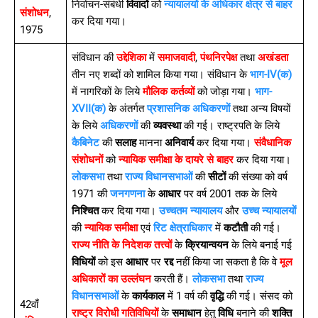
निर्वाचन-संबंधी
विवादों
को
न्यायालयों के अधिकार क्षेत्र से बाहर
संशोधन
,
कर दिया गया।
1975
संविधान की
उद्देशिका
में
समाजवादी
,
पंथनिरपेक्ष
तथा
अखंडता
तीन नए शब्दों को शामिल किया गया। संविधान के
भाग-IV(क)
में नागरिकों के लिये
मौलिक कर्तव्यों
को जोड़ा गया।
भाग-
XVII(क)
के अंतर्गत
प्रशासनिक अधिकरणों
तथा अन्य विषयों
के लिये
अधिकरणों
की
व्यवस्था
की गई। राष्ट्रपति के लिये
कैबिनेट
की
सलाह
मानना
अनिवार्य
कर दिया गया।
संवैधानिक
संशोधनों
को
न्यायिक समीक्षा के दायरे से बाहर
कर दिया गया।
लोकसभा
तथा
राज्य विधानसभाओं
की
सीटों
की संख्या को वर्ष
1971 की
जनगणना
के
आधार
पर वर्ष 2001 तक के लिये
निश्चित
कर दिया गया।
उच्चतम न्यायालय
और
उच्च न्यायालयों
की
न्यायिक समीक्षा
एवं
रिट क्षेत्राधिकार
में
कटौती
की गई।
राज्य नीति के निदेशक तत्त्वों
के
क्रियान्वयन
के लिये बनाई गई
विधियों
को इस
आधार
पर
रद्द
नहीं किया जा सकता है कि वे
मूल
अधिकारों का उल्लंघन
करती हैं।
लोकसभा
तथा
राज्य
विधानसभाओं
के
कार्यकाल
में 1 वर्ष की
वृद्धि
की गई। संसद को
42वाँ
राष्ट्र विरोधी गतिविधियों
के
समाधान
हेतु
विधि
बनाने की
शक्ति