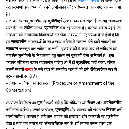
स्वीकार करते हैं। साथ ही, इस संविधान ने
विविध
न्यायिक निर्णयों
एवं राजनीतिक
प्रक्रियाओं के माध्यम से अपने
लचीलापन
और
परिपक्वता
का
स्पष्ट
परिचय दिया
है।
संविधान के सम्मुख सदैव यह
चुनौतीपूर्ण
प्रश्न उपस्थित रहता है कि वह सामाजिक
परिवर्तनों के
सापेक्ष
कितना
प्रासंगिक
बना रह सकता है। इसका आशय यह है कि
संविधान को सामाजिक विकास की प्रत्येक अवस्था में यह परीक्षा देनी होती है कि
वह
समकालीन
समस्याओं के साथ-साथ भविष्य में उत्पन्न होने वाले संकटों का
समाधान
प्रस्तुत कर सकेगा या नहीं। दूसरे शब्दों में कहा जाए तो संविधान को
संभावित चुनौतियों के निराकरण हेतु
सक्षम
एवं
दूरदर्शी
होना
अनिवार्य
है। इस
प्रकार संविधान केवल तत्कालीन परिप्रेक्ष्य में ही
प्रासंगिक
नहीं रहता, बल्कि
उसमें
स्थायी
महत्व
के ऐसे तत्व भी समाहित रहते हैं जो इसे
दीर्घकालिक
रूप से
प्रभावशाली
बनाते हैं।
संविधान संशोधन की प्रक्रिया (Procedure of Amendment of the
Constitution)
उपरोक्त विश्लेषण का
मूल
निष्कर्ष यही है कि संविधान को
स्थिर
और
अपरिवर्तनीय
नहीं होना चाहिये। उसमें संशोधन,
पुनरावृत्ति
और बदलाव की संभावना
निरंतर
बनी
रहनी चाहिए। वास्तव में संविधान समाज की इच्छाओं और जरूरतों का प्रतिबिंब
होता है तथा यह समाज को
लोकतांत्रिक
रूप से अभिव्यक्त करने वाला एक