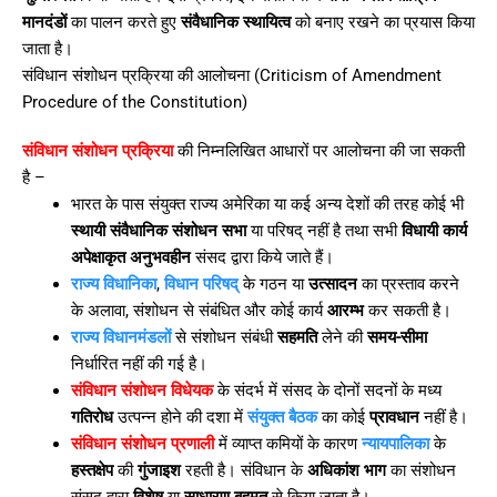
मानदंडों
का पालन करते हुए
संवैधानिक स्थायित्व
को बनाए रखने का प्रयास किया
जाता है।
संविधान संशोधन प्रक्रिया की आलोचना (Criticism of Amendment
Procedure of the Constitution)
संविधान संशोधन प्रक्रिया
की निम्नलिखित आधारों पर आलोचना की जा सकती
है –
भारत के पास संयुक्त राज्य अमेरिका या कई अन्य देशों की तरह कोई भी
स्थायी संवैधानिक संशोधन सभा
या परिषद् नहीं है तथा सभी
विधायी कार्य
अपेक्षाकृत अनुभवहीन
संसद द्वारा किये जाते हैं।
राज्य विधानिका
,
विधान परिषद्
के गठन या
उत्सादन
का प्रस्ताव करने
के अलावा, संशोधन से संबंधित और कोई कार्य
आरम्भ
कर सकती है।
राज्य विधानमंडलों
से संशोधन संबंधी
सहमति
लेने की
समय-सीमा
निर्धारित नहीं की गई है।
संविधान संशोधन विधेयक
के संदर्भ में संसद के दोनों सदनों के मध्य
गतिरोध
उत्पन्न होने की दशा में
संयुक्त बैठक
का कोई
प्रावधान
नहीं है।
संविधान संशोधन प्रणाली
में व्याप्त कमियों के कारण
न्यायपालिका
के
हस्तक्षेप
की
गुंजाइश
रहती है। संविधान के
अधिकांश भाग
का संशोधन
संसद द्वारा
विशेष
या
साधारण बहुमत
से किया जाता है।