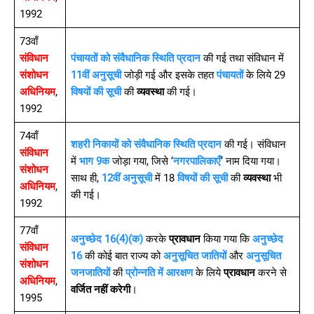
1992
73वाँ
संविधान
पंचायतों को संवैधानिक स्थिति प्रदान
की गई तथा संविधान में
संशोधन
11वीं अनुसूची
जोड़ी गई और इसके तहत
पंचायतों
के लिये 29
अधिनियम
,
विषयों की सूची
की
व्यवस्था
की गई।
1992
74वाँ
शहरी निकायों को संवैधानिक स्थिति प्रदान
की गई। संविधान
संविधान
में
भाग 9क
जोड़ा गया, जिसे ‘
नगरपालिकाएँ
‘ नाम दिया गया।
संशोधन
साथ ही,
12वीं अनुसूची
में 18
विषयों की सूची
की
व्यवस्था
भी
अधिनियम
,
की गई।
1992
77वाँ
अनुच्छेद 16(4)(क)
करके
प्रावधान
किया गया कि
अनुच्छेद
संविधान
16
की कोई बात राज्य को
अनुसूचित जातियों
और
अनुसूचित
संशोधन
जनजातियों
की
प्रोन्नति में आरक्षण
के लिये
प्रावधान
करने से
अधिनियम
,
वर्जित नहीं करेगी
।
1995