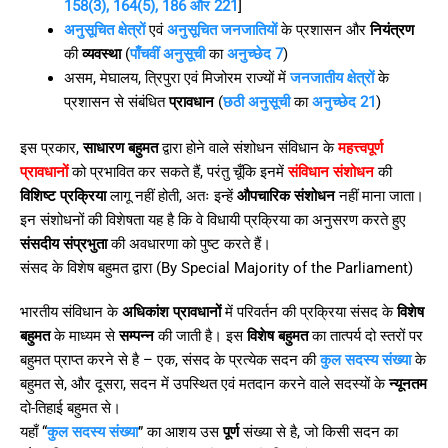
158(3), 164(5), 186 और 221
]
अनुसूचित क्षेत्रों
एवं
अनुसूचित जनजातियों
के प्रशासन और
नियंत्रण
की
व्यवस्था
(
पाँचवीं अनुसूची
का
अनुच्छेद 7
)
असम, मेघालय, त्रिपुरा एवं मिजोरम राज्यों में
जनजातीय क्षेत्रों
के
प्रशासन से संबंधित
प्रावधान
(
छठी अनुसूची
का
अनुच्छेद 21
)
इस प्रकार,
साधारण बहुमत
द्वारा होने वाले संशोधन संविधान के
महत्त्वपूर्ण
प्रावधानों
को प्रभावित कर सकते हैं, परंतु चूँकि इनमें
संविधान संशोधन
की
विशिष्ट प्रक्रिया
लागू नहीं होती, अतः इन्हें
औपचारिक संशोधन
नहीं माना जाता।
इन संशोधनों की विशेषता यह है कि वे विधायी प्रक्रिया का अनुसरण करते हुए
संसदीय संप्रभुता
की अवधारणा को पुष्ट करते हैं।
संसद के विशेष बहुमत द्वारा (By Special Majority of the Parliament)
भारतीय संविधान के
अधिकांश प्रावधानों
में परिवर्तन की प्रक्रिया संसद के
विशेष
बहुमत
के माध्यम से
सम्पन्न
की जाती है। इस
विशेष बहुमत
का तात्पर्य दो स्तरों पर
बहुमत प्राप्त करने से है – एक, संसद के प्रत्येक सदन की
कुल सदस्य संख्या
के
बहुमत से, और दूसरा, सदन में उपस्थित एवं मतदान करने वाले सदस्यों के
न्यूनतम
दो-तिहाई बहुमत से।
यहाँ “
कुल सदस्य संख्या
” का आशय उस
पूर्ण
संख्या से है, जो किसी सदन का