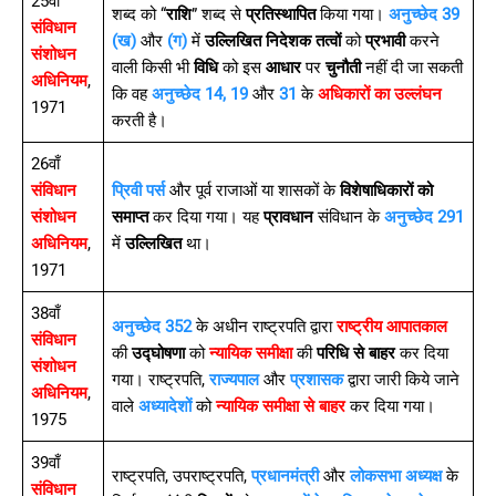
25वाँ
शब्द को “
राशि
” शब्द से
प्रतिस्थापित
किया गया।
अनुच्छेद 39
संविधान
(ख)
और
(ग)
में
उल्लिखित निदेशक तत्वों
को
प्रभावी
करने
संशोधन
वाली किसी भी
विधि
को इस
आधार
पर
चुनौती
नहीं दी जा सकती
अधिनियम
,
कि वह
अनुच्छेद 14, 19
और
31
के
अधिकारों का उल्लंघन
1971
करती है।
26वाँ
संविधान
प्रिवी पर्स
और पूर्व राजाओं या शासकों के
विशेषाधिकारों को
संशोधन
समाप्त
कर दिया गया। यह
प्रावधान
संविधान के
अनुच्छेद 291
अधिनियम
,
में
उल्लिखित
था।
1971
38वाँ
अनुच्छेद 352
के अधीन राष्ट्रपति द्वारा
राष्ट्रीय आपातकाल
संविधान
की
उद्घोषणा
को
न्यायिक समीक्षा
की
परिधि से बाहर
कर दिया
संशोधन
गया। राष्ट्रपति,
राज्यपाल
और
प्रशासक
द्वारा जारी किये जाने
अधिनियम
,
वाले
अध्यादेशों
को
न्यायिक समीक्षा से बाहर
कर दिया गया।
1975
39वाँ
राष्ट्रपति, उपराष्ट्रपति,
प्रधानमंत्री
और
लोकसभा अध्यक्ष
के
संविधान