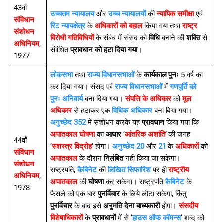
43वाँ
उच्चतम न्यायालय
और
उच्च न्यायालयों
की
न्यायिक समीक्षा
एवं
संविधान
रिट न्यायक्षेत्र
के
अधिकारों को बहाल
किया गया तथा
राष्ट्र
संशोधन
विरोधी गतिविधियों
के संबंध में संसद को
विधि
बनाने की
शक्ति
से
अधिनियम
,
संबंधित
प्रावधान को हटा दिया गया
।
1977
लोकसभा
तथा
राज्य विधानसभाओं
के
कार्यकाल पुनः
5 वर्ष का
कर दिया गया। संसद एवं
राज्य विधानसभाओं
में
गणपूर्ति को
पुनः अनिवार्य
बना दिया गया।
संपत्ति के अधिकार
को
मूल
अधिकार
से हटाकर एक
विधिक अधिकार
बना दिया गया।
अनुच्छेद 352
में संशोधन करके यह
प्रावधान
किया गया कि
आपातकाल घोषणा
का
आधार
‘
आंतरिक अशांति
‘ की जगह
44वाँ
‘
सशस्त्र विद्रोह
‘ होगा।
अनुच्छेद 20
और
21
के
अधिकारों
को
संविधान
आपातकाल
के दौरान
निलंबित
नहीं किया जा सकेगा।
संशोधन
राष्ट्रपति,
कैबिनेट
की
लिखित सिफारिश
पर ही
राष्ट्रीय
अधिनियम
,
आपातकाल
की
घोषणा
कर सकेगा। राष्ट्रपति
कैबिनेट
के
1978
फैसले को एक बार
पुनर्विचार
के लिये लौटा सकेगा, किंतु
पुनर्विचार
के बाद इसे
अनुमति देना बाध्यकारी
होगा।
संसदीय
विशेषाधिकारों
के
प्रावधानों
में से ‘
हाउस ऑफ कॉमन्स
‘ शब्द को