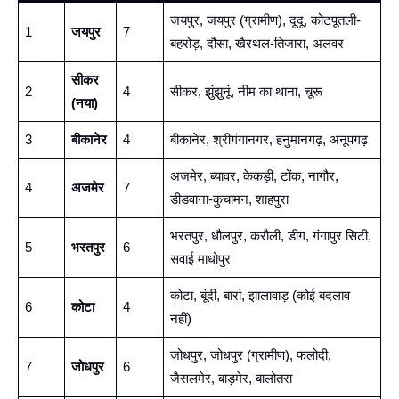
जयपुर, जयपुर (ग्रामीण), दूदू, कोटपूतली-
1
जयपुर
7
बहरोड़, दौसा, खैरथल-तिजारा, अलवर
सीकर
2
4
सीकर, झुंझुनूं, नीम का थाना, चूरू
(नया)
3
बीकानेर
4
बीकानेर, श्रीगंगानगर, हनुमानगढ़, अनूपगढ़
अजमेर, ब्यावर, केकड़ी, टोंक, नागौर,
4
अजमेर
7
डीडवाना-कुचामन, शाहपुरा
भरतपुर, धौलपुर, करौली, डीग, गंगापुर सिटी,
5
भरतपुर
6
सवाई माधोपुर
कोटा, बूंदी, बारां, झालावाड़ (कोई बदलाव
6
कोटा
4
नहीं)
जोधपुर, जोधपुर (ग्रामीण), फलोदी,
7
जोधपुर
6
जैसलमेर, बाड़मेर, बालोतरा