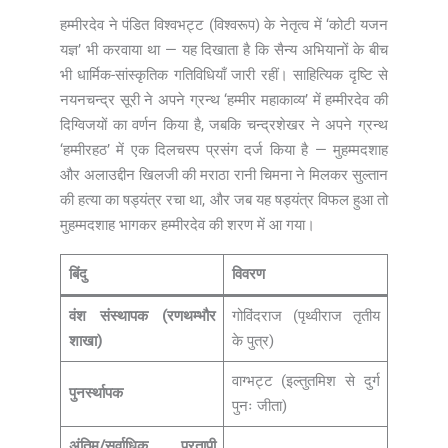
हम्मीरदेव ने पंडित विश्वभट्ट (विश्वरूप) के नेतृत्व में ‘कोटी यजन
यज्ञ’ भी करवाया था — यह दिखाता है कि सैन्य अभियानों के बीच
भी धार्मिक-सांस्कृतिक गतिविधियाँ जारी रहीं। साहित्यिक दृष्टि से
नयनचन्द्र सूरी ने अपने ग्रन्थ ‘हम्मीर महाकाव्य’ में हम्मीरदेव की
दिग्विजयों का वर्णन किया है, जबकि चन्द्रशेखर ने अपने ग्रन्थ
‘हम्मीरहठ’ में एक दिलचस्प प्रसंग दर्ज किया है — मुहम्मदशाह
और अलाउद्दीन खिलजी की मराठा रानी चिमना ने मिलकर सुल्तान
की हत्या का षड्यंत्र रचा था, और जब यह षड्यंत्र विफल हुआ तो
मुहम्मदशाह भागकर हम्मीरदेव की शरण में आ गया।
बिंदु
विवरण
वंश संस्थापक (रणथम्भौर
गोविंदराज (पृथ्वीराज तृतीय
शाखा)
के पुत्र)
वाग्भट्ट (इल्तुतमिश से दुर्ग
पुनर्स्थापक
पुनः जीता)
अंतिम/सर्वाधिक प्रतापी