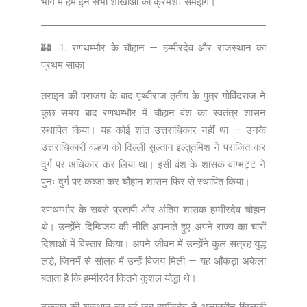
भाग में हम इन सभी शाखाओं को क्रमशः समझेंगे।
🏰 1. रणथम्भौर के चौहान — हम्मीरदेव और राजस्थान का
प्रथम साका
तराइन की पराजय के बाद पृथ्वीराज तृतीय के पुत्र गोविंदराज ने
कुछ समय बाद रणथम्भौर में चौहान वंश का स्वतंत्र शासन
स्थापित किया। यह कोई शांत उत्तराधिकार नहीं था — उनके
उत्तराधिकारी वल्हण को दिल्ली सुल्तान इल्तुतमिश ने पराजित कर
दुर्ग पर अधिकार कर लिया था। इसी वंश के शासक वाग्भट्ट ने
पुनः दुर्ग पर कब्जा कर चौहान शासन फिर से स्थापित किया।
रणथम्भौर के सबसे प्रतापी और अंतिम शासक हम्मीरदेव चौहान
थे। उन्होंने दिग्विजय की नीति अपनाते हुए अपने राज्य का चारों
दिशाओं में विस्तार किया। अपने जीवन में उन्होंने कुल सत्रह युद्ध
लड़े, जिनमें से सोलह में उन्हें विजय मिली — यह आँकड़ा अकेला
बताता है कि हम्मीरदेव कितने कुशल योद्धा थे।
टकराव की शुरुआत तब हुई जब हम्मीरदेव ने अलाउद्दीन खिलजी