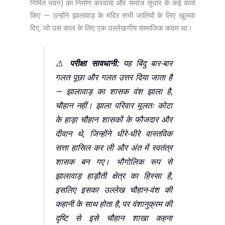
निर्मित भवन) का निर्माण करवाया और समाज सुधार के कई कार्य
किए — उन्होंने झालावाड़ के मंदिर सभी जातियों के लिए खुलवा
दिए, जो उस काल के लिए एक उल्लेखनीय सामाजिक कदम था।
⚠️
परीक्षा सावधानी:
यह बिंदु बार-बार
गलत पूछा और गलत उत्तर दिया जाता है
— झालावाड़ का शासक वंश झाला है,
चौहान नहीं। झाला परिवार मूलतः कोटा
के हाड़ा चौहान शासकों के फौजदार और
दीवान थे, जिन्होंने धीरे-धीरे वास्तविक
सत्ता हासिल कर ली और अंत में स्वतंत्र
शासक बन गए। भौगोलिक रूप से
झालावाड़ हाड़ौती क्षेत्र का हिस्सा है,
इसलिए इसका उल्लेख चौहान-वंश की
कहानी के साथ होता है, पर वंशानुक्रम की
दृष्टि से इसे चौहान शाखा कहना