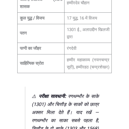
हम्मीरदेव चौहान
शासक
कुल युद्ध / विजय
17 युद्ध, 16 में विजय
1301 ई., अलाउद्दीन खिलजी
पतन
द्वारा
पत्नी का जौहर
रंगदेवी
हम्मीर महाकाव्य (नयनचन्द्र
साहित्यिक स्रोत
सूरी), हम्मीरहठ (चन्द्रशेखर)
⚠️
परीक्षा सावधानी:
रणथम्भौर के साके
(1301) और चित्तौड़ के साकों को छात्र
अक्सर मिला देते हैं। याद रखें —
रणथम्भौर का साका सबसे पहला है,
चित्तौड़ के दो साके (1303 और 1568)